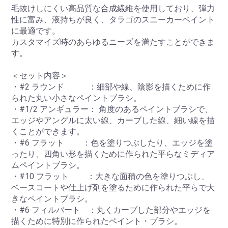
毛抜けしにくい高品質な合成繊維を使用しており、弾力
性に富み、液持ちが良く、タラゴのスニーカーペイント
に最適です。
カスタマイズ時のあらゆるニーズを満たすことができま
す。
＜セット内容＞
・#2 ラウンド ：細部や線、陰影を描くために作
られた丸い小さなペイントブラシ。
・#1/2 アンギュラー： 角度のあるペイントブラシで、
エッジやアングルに太い線、カーブした線、細い線を描
くことができます。
・#6 フラット ：色を塗りつぶしたり、エッジを塗
ったり、四角い形を描くために作られた平らなミディア
ムペイントブラシ。
・#10 フラット ：大きな面積の色を塗りつぶし、
ベースコートや仕上げ剤を塗るために作られた平らで大
きなペイントブラシ。
・#6 フィルバート ：丸くカーブした部分やエッジを
描くために特別に作られたペイント・ブラシ。