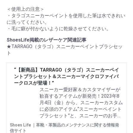
＜使用上の注意＞
・タラゴスニーカーペイントを使用した筆は水できれい
に洗ってください。
・毛に癖が付かないように乾燥させてください。
ShoesLife掲載のレザーケア関連記事
★TARRAGO（タラゴ）スニーカーペイントブラシセッ
ト
“【新商品】TARRAGO（タラゴ）スニーカーペイ
ントブラシセット＆スニーカーマイクロファイバ
ークロスが登場！”
スニーカー愛好家＆カスタマイザーが
歓喜するアイテムが新発売！2023年8
月4日（金）から、スニーカーカスタム
に必須のアイテム“スニーカーペイント
ブラシセット”と、スニーカーのお手入
れ時に便利な“スニーカーマイクロファ
Shoes Life ｜革靴・革製品のメンテナンスに関する情報発
イバークロス”が発売されます。TARRA
信サイト