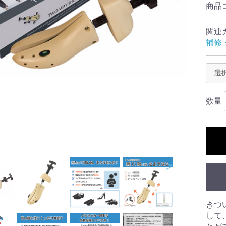
商品
関連
補修
数量
きつ
して