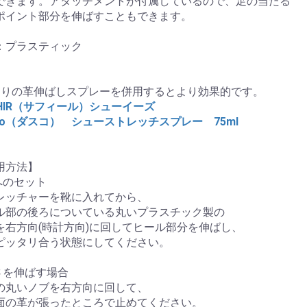
できます。アタッチメントが付属しているので、足の当たる
ポイント部分を伸ばすこともできます。
：プラスティック
売りの革伸ばしスプレーを併用するとより効果的です。
PHIR（サフィール）シューイーズ
sco（ダスコ） シューストレッチスプレー 75ml
用方法】
靴へのセット
レッチャーを靴に入れてから、
ル部の後ろについている丸いプラスチック製の
を右方向(時計方向)に回してヒール部分を伸ばし、
ピッタリ合う状態にしてください。
長さを伸ばす場合
の丸いノブを右方向に回して、
面の革が張ったところで止めてください。