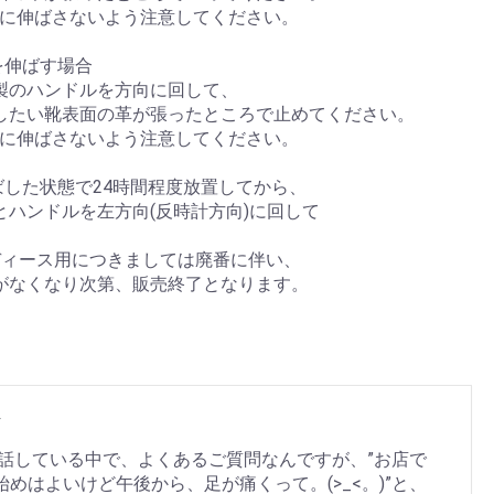
理に伸ばさないよう注意してください。
幅を伸ばす場合
製のハンドルを方向に回して、
したい靴表面の革が張ったところで止めてください。
理に伸ばさないよう注意してください。
伸ばした状態で24時間程度放置してから、
とハンドルを左方向(反時計方向)に回して
ディース用につきましては廃番に伴い、
がなくなり次第、販売終了となります。
レ
話している中で、よくあるご質問なんですが、”お店で
はよいけど午後から、足が痛くって。(>_<。)”と、