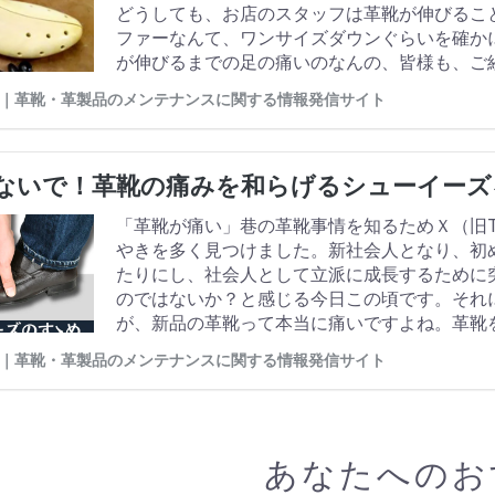
どうしても、お店のスタッフは革靴が伸びるこ
ファーなんて、ワンサイズダウンぐらいを確か
が伸びるまでの足の痛いのなんの、皆様も、ご経
2wayシューストレッチャーおすすめです。ご
Life ｜革靴・革製品のメンテナンスに関する情報発信サイト
ないで！革靴の痛みを和らげるシューイーズ
「革靴が痛い」巷の革靴事情を知るためＸ（旧Tw
やきを多く見つけました。新社会人となり、初
たりにし、社会人として立派に成長するために
のではないか？と感じる今日この頃です。それ
が、新品の革靴って本当に痛いですよね。革靴
は絆創膏を準備して痛みと戦っています。根本
Life ｜革靴・革製品のメンテナンスに関する情報発信サイト
がすべての人の足にジャストフィットするなん
あなたへのお