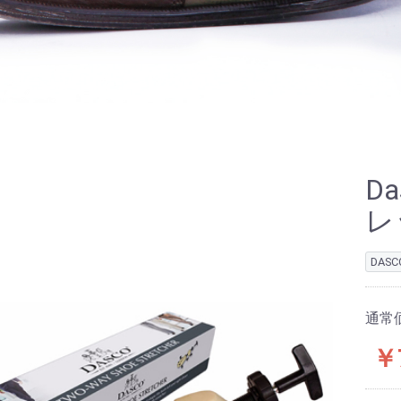
D
レ
DAS
通常
￥