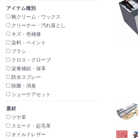
アイテム種別
靴クリーム・ワックス
クリーナー・汚れ落とし
キズ・色補修
染料・ペイント
ブラシ
クロス・グローブ
栄養補給・保革
防水スプレー
除菌・消臭
シューケアセット
素材
ツヤ革
スエード・起毛革
オイルドレザー