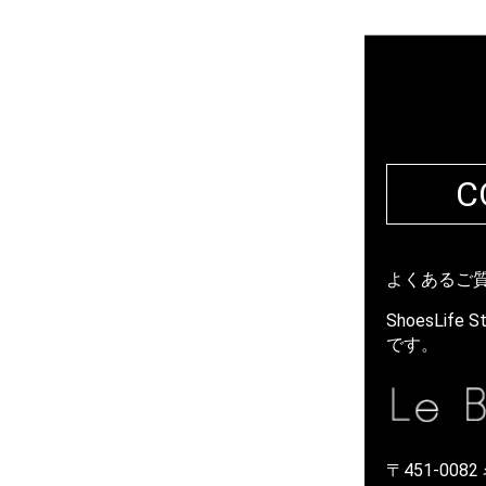
C
よくあるご
ShoesLi
です。
〒451-00