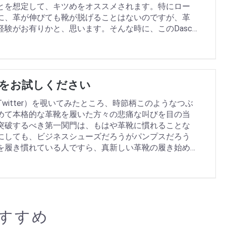
とを想定して、キツめをオススメされます。特にロー
に、革が伸びても靴が脱げることはないのですが、革
験がお有りかと、思います。そんな時に、このDasco
紹介いたします。
をお試しください
itter）を覗いてみたところ、時節柄このようなつぶ
めて本格的な革靴を履いた方々の悲痛な叫びを目の当
突破するべき第一関門は、もはや革靴に慣れることな
にしても、ビジネスシューズだろうがパンプスだろう
を履き慣れている人ですら、真新しい革靴の履き始め
的にオーダーメイドでない限り、市販されている革靴
てことは有り得ないのです。
すすめ