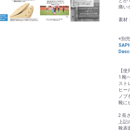
とが
痛い
素材
※別
SA
Da
【使
1.
スト
ヒー
ノブ
靴に
2.
上記
靴表