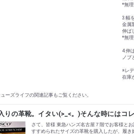
*無
3.
金属
伸ば
*無
4.
ノブ
※レ
在庫
ife-シューズライフの関連記事もご覧ください。
入りの革靴。イタい(>_<。)そんな時にはコ
さて、皆様 東急ハンズ名古屋７階でお客様とお
すすめられたサイズの革靴を購入したが、履き始め