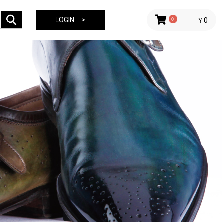
LOGIN >
0
￥0