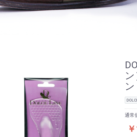
D
ン
ン
DOL
通常価
￥