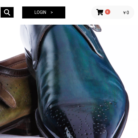
LOGIN >
0
￥0