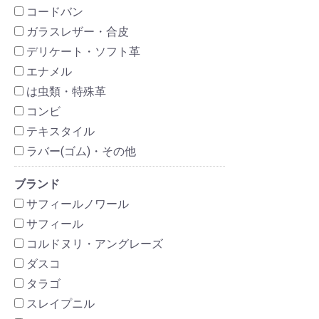
コードバン
ガラスレザー・合皮
デリケート・ソフト革
エナメル
は虫類・特殊革
コンビ
テキスタイル
ラバー(ゴム)・その他
ブランド
サフィールノワール
サフィール
コルドヌリ・アングレーズ
ダスコ
タラゴ
スレイプニル