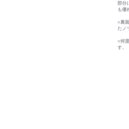
部分
も優
○裏
たノ
○何
す。