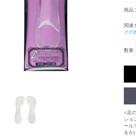
商品
関連
その
数量
○足
ショ
ール
をか