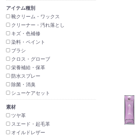
アイテム種別
靴クリーム・ワックス
クリーナー・汚れ落とし
キズ・色補修
染料・ペイント
ブラシ
クロス・グローブ
栄養補給・保革
防水スプレー
除菌・消臭
シューケアセット
素材
ツヤ革
スエード・起毛革
オイルドレザー