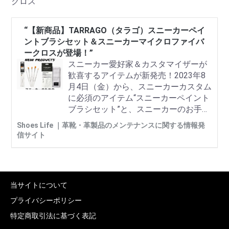
クロス
“【新商品】TARRAGO（タラゴ）スニーカーペイ
ントブラシセット＆スニーカーマイクロファイバ
ークロスが登場！”
スニーカー愛好家＆カスタマイザーが
歓喜するアイテムが新発売！2023年8
月4日（金）から、スニーカーカスタム
に必須のアイテム“スニーカーペイント
ブラシセット”と、スニーカーのお手入
れ時に便利な“スニーカーマイクロファ
Shoes Life ｜革靴・革製品のメンテナンスに関する情報発
イバークロス”が発売されます。TARRA
信サイト
GO（タラゴ）スニーカーケアシリーズ
に新たに加わる2つのアイテムについ
て、詳しくご紹介します。
当サイトについて
プライバシーポリシー
特定商取引法に基づく表記