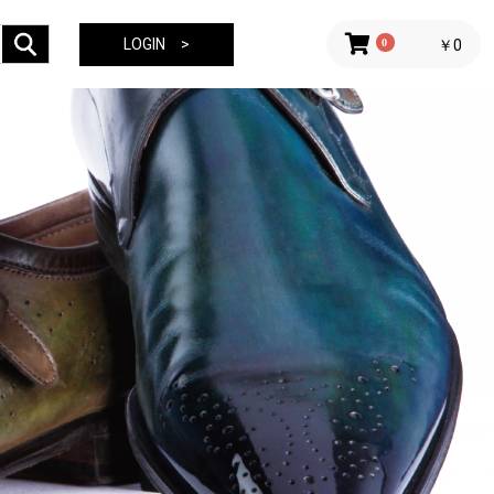
LOGIN >
0
￥0