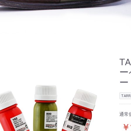
T
ー
ー
TAR
通常
￥