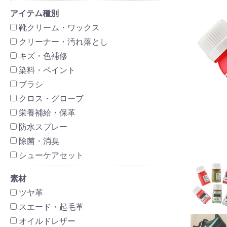
アイテム種別
靴クリーム・ワックス
クリーナー・汚れ落とし
キズ・色補修
染料・ペイント
ブラシ
クロス・グローブ
栄養補給・保革
防水スプレー
除菌・消臭
シューケアセット
素材
ツヤ革
スエード・起毛革
オイルドレザー