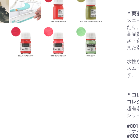
＊商
スニ
たり
高品
さ・
また
水性
スム
す。
＊コ
コレ
超有
シリ
#801
：ナ
#80