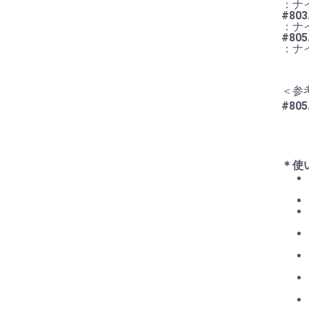
：ナ
#80
：ナ
#80
：ナ
＜参
#80
＊使