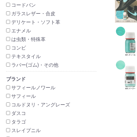
コードバン
ガラスレザー・合皮
デリケート・ソフト革
エナメル
は虫類・特殊革
コンビ
テキスタイル
ラバー(ゴム)・その他
ブランド
サフィールノワール
サフィール
コルドヌリ・アングレーズ
ダスコ
タラゴ
スレイプニル