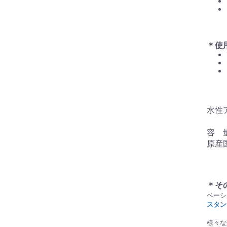
＊使
水性
容 量
原産
＊そ
ベーシ
スタン
様々な