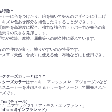
品特徴＊
ーカーに色をつけたり、絵を描いて好みのデザインに仕上げ
、キズや色あせ部分を補色したりすることができます。
質顔料を高濃度に配合、強力な補色力・カバー力が発色の良
色乗りの良さを発揮します。
湿気や乾燥、摩擦、屈曲等への耐久性に優れています。
なので伸びが良く、塗りやすいのが特長です。
ース革（天然・合成）に使える他、布地などにも使用できま
レクターズカラーとは？＊
クターズカラー
はナイキ エアマックスやエアジョーダンなど
名スニーカーを連想させるカラーをイメージして開発された
ーズです。
.Teal(ティール)
イキ エアマックス1 「アトモス・エレファント」
2.Infrared(インフラレッド)