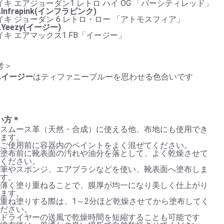
イキ エアジョーダン1 レトロ ハイ OG 「バーシティレッド」
3.Infrapink(インフラピンク)
イキ ジョーダン 6 レトロ・ロー 「アトモスフィア」
5.Yeezy(イージー)
イキ エアマックス1 FB「イージー」
考＞
5.イージー
はティファニーブルーを思わせる色合いです
い方＊
スムース革（天然・合成）に使える他、布地にも使用でき
ます。
ご使用前に容器内のペイントをよく混ぜてください。
塗布前に靴表面の汚れや油分を落として、よく乾燥させて
ください。
筆やスポンジ、エアブラシなどを使い、靴表面へ塗布しま
す。
薄く塗り重ねることで、膜厚が均一になり美しく仕上がり
ます。
重ね塗りする際は、1～2分ほど乾燥させてから塗布してく
ださい。
ドライヤーの送風で乾燥時間を短縮することも可能です