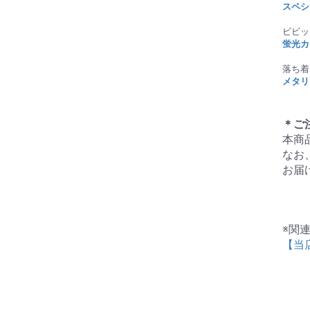
スペシ
ビビッ
蛍光カ
落ち着
メタリ
＊ご
本商
なお
お届
※関
【当