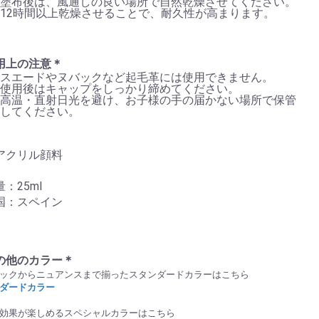
塗布後は、風通しの良い場所で自然乾燥させてください。
12時間以上乾燥させることで、耐久性が高まります。
用上の注意＊
スエードやヌバックなど起毛革には使用できません。
使用後はキャップをしっかり締めてください。
高温・直射日光を避け、お子様の手の届かない場所で保管
してください。
アクリル顔料
：25ml
国：スペイン
の他のカラー＊
ックからニュアンスまで揃ったスタンダードカラーはこちら
ダードカラー
効果が楽しめるスペシャルカラーはこちら