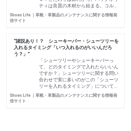
ティは良質の木材から始まる。コルド
ヌリ・アングレーズのシューツリーは
Shoes Life ｜革靴・革製品のメンテナンスに関する情報発
規制の厳しいフランスにおいて、国の
信サイト
政府機関である森林局で管理されてい
る森林で伐採される信頼性の高いブナ
からさらに選別されたトップグレード
“諸説あり！？ シューキーパー・シューツリーを
の木材を使用しています。安全で信頼
入れるタイミング「いつ入れるのがいいんだろ
性の高い木材はエコにも配慮された最
う？」”
高品質の木材となります。
「シューツリーやシューキーパーっ
て、どのタイミングで入れたらいいん
ですか？」シューツリーに関する問い
合わせで実に多いのがこの「シューツ
リーを入れるタイミング」についてで
す。この話題については諸説あるので
Shoes Life ｜革靴・革製品のメンテナンスに関する情報発
迷われている方が本当に多くいらっし
信サイト
ゃいます。今回は「ズバリ正解はこ
れ！」という内容ではありませんが、
ご自身の見解や習慣などと合わせて検
討いただくべく、参考までにお読みい