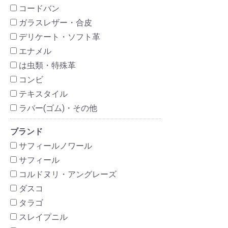
コードバン
ガラスレザー・合皮
デリケート・ソフト革
エナメル
は虫類・特殊革
コンビ
テキスタイル
ラバー(ゴム)・その他
ブランド
サフィールノワール
サフィール
コルドヌリ・アングレーズ
ダスコ
タラゴ
スレイプニル