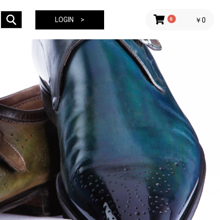
LOGIN >
0
￥0