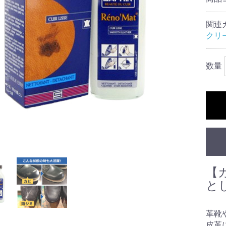
関連
クリ
数量
【
と
革靴
皮革