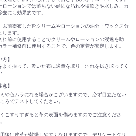
ーローションでは落ちない頑固な汚れや塩吹きや水しみ、カ
除去にも効果的です。
、以前塗布した靴クリームやローションの油分・ワックス分
とします。
入れ前に使用することでクリームやローションの浸透を助
カラー補修前に使用することで、色の定着が安定します。
い方】
をよく振って、乾いた布に適量を取り、汚れを拭き取ってく
い。
注意】
ミや色ムラになる場合がございますので、必ず目立たない
ころでテストしてください。
くこすりすぎると革の表面を傷めますのでご注意くださ
。
用後は皮革が乾燥しやすくなりますので、デリケートクリ