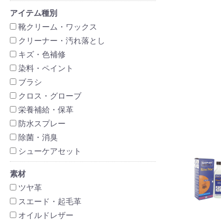
アイテム種別
靴クリーム・ワックス
クリーナー・汚れ落とし
キズ・色補修
染料・ペイント
ブラシ
クロス・グローブ
栄養補給・保革
防水スプレー
除菌・消臭
シューケアセット
素材
ツヤ革
スエード・起毛革
オイルドレザー