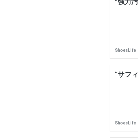
“強力
ShoesL
“サフ
ShoesL