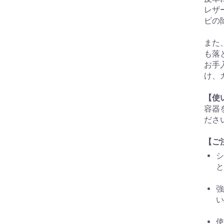
レザ
ビの
また
も落
お手
け、
【使
容器
ださ
【ご
シ
と
強
い
使