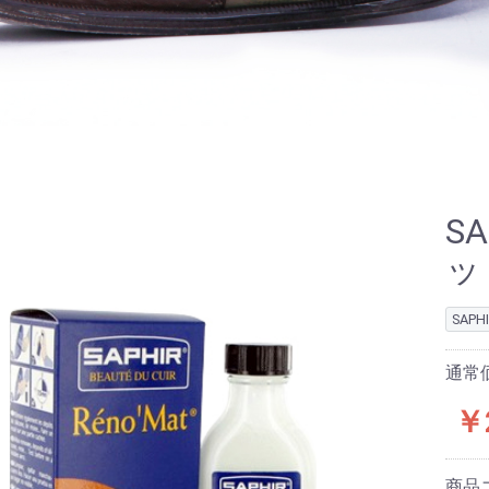
S
ッ
SAP
通常価
￥
商品