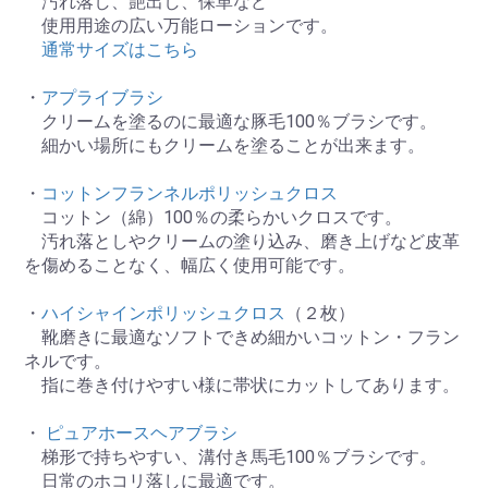
汚れ落し、艶出し、保革など
使用用途の広い万能ローションです。
通常サイズはこちら
・
アプライブラシ
クリームを塗るのに最適な豚毛100％ブラシです。
細かい場所にもクリームを塗ることが出来ます。
・
コットンフランネルポリッシュクロス
コットン（綿）100％の柔らかいクロスです。
汚れ落としやクリームの塗り込み、磨き上げなど皮革
を傷めることなく、幅広く使用可能です。
・
ハイシャインポリッシュクロス
（２枚）
靴磨きに最適なソフトできめ細かいコットン・フラン
ネルです。
指に巻き付けやすい様に帯状にカットしてあります。
・
ピュアホースヘアブラシ
梯形で持ちやすい、溝付き馬毛100％ブラシです。
日常のホコリ落しに最適です。